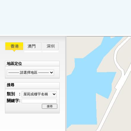
地區定位
搜尋
類別 :
關鍵字: